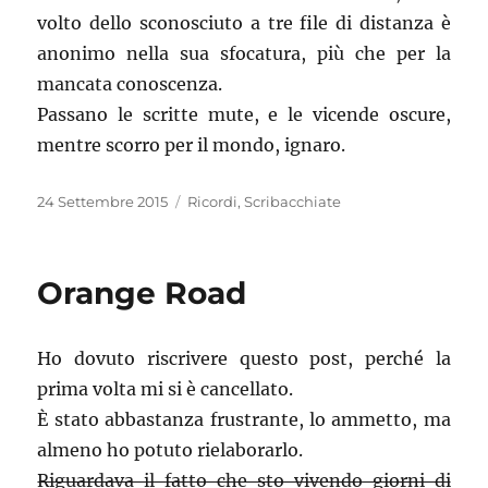
volto dello sconosciuto a tre file di distanza è
anonimo nella sua sfocatura, più che per la
mancata conoscenza.
Passano le scritte mute, e le vicende oscure,
mentre scorro per il mondo, ignaro.
Pubblicato
Categorie
24 Settembre 2015
Ricordi
,
Scribacchiate
il
Orange Road
Ho dovuto riscrivere questo post, perché la
prima volta mi si è cancellato.
È stato abbastanza frustrante, lo ammetto, ma
almeno ho potuto rielaborarlo.
Riguardava il fatto che sto vivendo giorni di