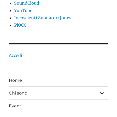
SoundCloud
YouTube
Incoscienti Suonatori Jones
PiOCC
Accedi
Home
apri
Chi sono
i
menu
child
Eventi