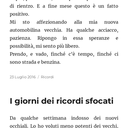
di rientro. E a fine mese questo è un fatto
positivo.
Mi sto affezionando alla mia nuova
automobilina vecchia. Ha qualche acciacco,
pazienza. Ripongo in essa speranze e
possibilità, mi sento più libero.
Prendo, e vado, finché c’è tempo, finché ci
sono strada e benzina.
Pubblicato
Categorie
23 Luglio 2016
Ricordi
il
I giorni dei ricordi sfocati
Da qualche settimana indosso dei nuovi
occhiali. Lo ho voluti meno potenti dei vecchi,