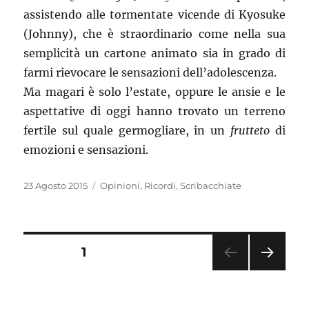
assistendo alle tormentate vicende di Kyosuke
(Johnny), che è straordinario come nella sua
semplicità un cartone animato sia in grado di
farmi rievocare le sensazioni dell’adolescenza.
Ma magari è solo l’estate, oppure le ansie e le
aspettative di oggi hanno trovato un terreno
fertile sul quale germogliare, in un
frutteto
di
emozioni e sensazioni.
Pubblicato
Categorie
23 Agosto 2015
Opinioni
,
Ricordi
,
Scribacchiate
il
Paginazione
PAGINA
1
PAGI
degli
NA
SUC