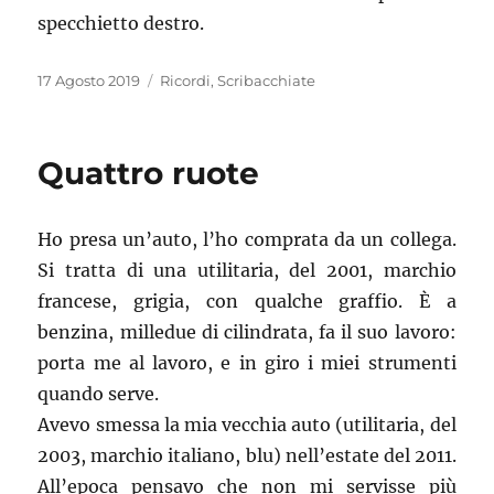
specchietto destro.
Pubblicato
Categorie
17 Agosto 2019
Ricordi
,
Scribacchiate
il
Quattro ruote
Ho presa un’auto, l’ho comprata da un collega.
Si tratta di una utilitaria, del 2001, marchio
francese, grigia, con qualche graffio. È a
benzina, milledue di cilindrata, fa il suo lavoro:
porta me al lavoro, e in giro i miei strumenti
quando serve.
Avevo smessa la mia vecchia auto (utilitaria, del
2003, marchio italiano, blu) nell’estate del 2011.
All’epoca pensavo che non mi servisse più