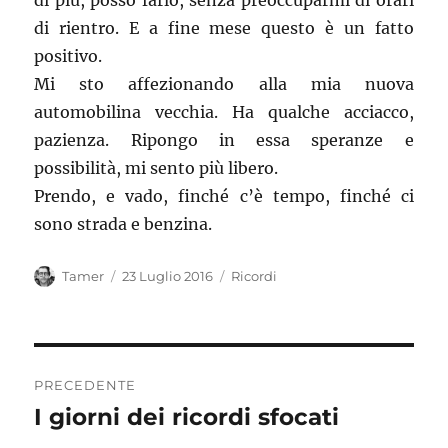
di più, posso farlo, senza preoccuparmi di orari
di rientro. E a fine mese questo è un fatto
positivo.
Mi sto affezionando alla mia nuova
automobilina vecchia. Ha qualche acciacco,
pazienza. Ripongo in essa speranze e
possibilità, mi sento più libero.
Prendo, e vado, finché c’è tempo, finché ci
sono strada e benzina.
Autore
Pubblicato
Categorie
Tamer
23 Luglio 2016
Ricordi
il
Navigazione
PRECEDENTE
articoli
I giorni dei ricordi sfocati
Articolo
precedente: