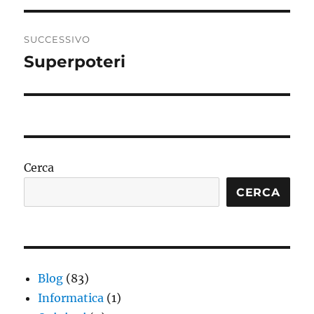
SUCCESSIVO
Superpoteri
Articolo
successivo:
Cerca
CERCA
Blog
(83)
Informatica
(1)