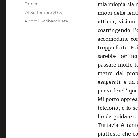
Autore
Tamer
mia miopia sia m
Pubblicato
24 Settembre 2015
miopi delle lent
il
Categorie
Ricordi
,
Scribacchiate
ottima, visione
costringendo l’
accomodarsi con
troppo forte. Po
sarebbe perfino
passare molto t
metro dal pro
esagerati, e un 
per vederci “que
Mi porto appress
telefono, o lo s
ho da guidare o d
Tuttavia è tant
piuttosto che co