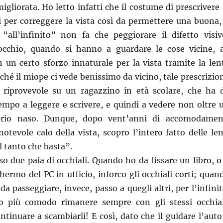
igliorata. Ho letto infatti che il costume di prescrivere 
i per correggere la vista così da permettere una buona,
 “all’infinito” non fa che peggiorare il difetto visiv
occhio, quando si hanno a guardare le cose vicine, 
 un certo sforzo innaturale per la vista tramite la len
iché il miope ci vede benissimo da vicino, tale prescrizio
 riprovevole su un ragazzino in età scolare, che ha 
empo a leggere e scrivere, e quindi a vedere non oltre 
prio naso. Dunque, dopo vent’anni di accomodamen
notevole calo della vista, scopro l’intero fatto delle len
l tanto che basta”.
o due paia di occhiali. Quando ho da fissare un libro, o 
chermo del PC in ufficio, inforco gli occhiali corti; quan
a passeggiare, invece, passo a quegli altri, per l’infinit
o più comodo rimanere sempre con gli stessi occhial
ntinuare a scambiarli! E così, dato che il guidare l’auto