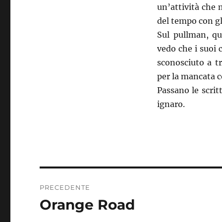
un’attività che 
del tempo con gl
Sul pullman, qu
vedo che i suoi c
sconosciuto a tr
per la mancata 
Passano le scrit
ignaro.
Navigazione
PRECEDENTE
articoli
Orange Road
Articolo
precedente: