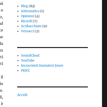
ai
Blog
(83)
 o
Informatica
(1)
Opinioni
(4)
o,
Ricordi
(7)
ad
Scribacchiate
(9)
te
Versacci
(2)
ne
da
un
SoundCloud
ti
YouTube
ti
Incoscienti Suonatori Jones
PiOCC
il
do
o.
Accedi
i,
 è