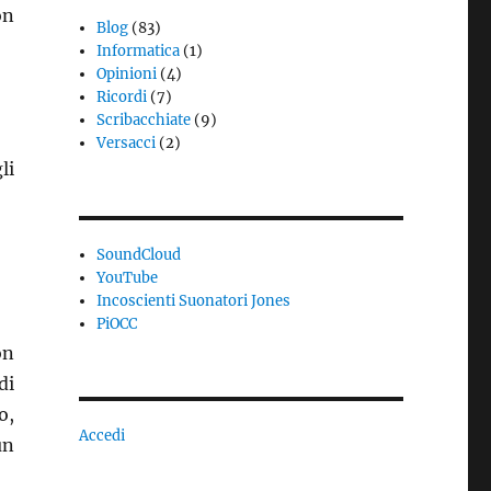
on
Blog
(83)
Informatica
(1)
Opinioni
(4)
Ricordi
(7)
Scribacchiate
(9)
Versacci
(2)
li
SoundCloud
YouTube
Incoscienti Suonatori Jones
PiOCC
on
di
o,
Accedi
un