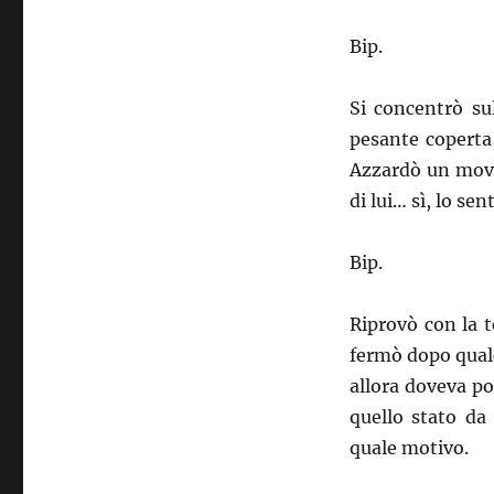
Bip.
Si concentrò su
pesante coperta,
Azzardò un movi
di lui… sì, lo sen
Bip.
Riprovò con la t
fermò dopo qualc
allora doveva po
quello stato da
quale motivo.