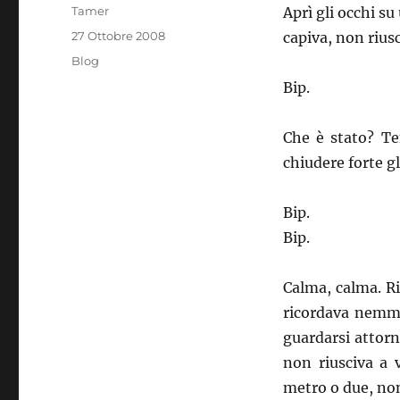
Autore
Tamer
Aprì gli occhi s
Pubblicato
27 Ottobre 2008
capiva, non riusc
il
Categorie
Blog
Bip.
Che è stato? Ten
chiudere forte gl
Bip.
Bip.
Calma, calma. Ri
ricordava nemme
guardarsi attorn
non riusciva a 
metro o due, non