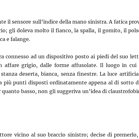
e il sensore sull’indice della mano sinistra. A fatica pro
cio; gli doleva molto il fianco, la spalla, il gomito, il pols
ca e falange.
era connesso ad un dispositivo posto ai piedi del suo lett
n affare grigio, dalle forme affusolate. Il luogo in cui 
stanza deserta, bianca, senza finestre. La luce artificia
a più punti disposti ordinatamente appena al di sotto d
er quanto basso, non gli suggeriva un’idea di claustrofobi
ttore vicino al suo braccio sinistro; decise di premerlo,