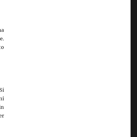
na
e.
to
Si
ni
in
er