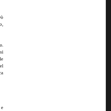
vò
o,
o.
si
le
el
ca
 e