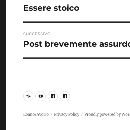
articoli
Essere stoico
Articolo
precedente:
SUCCESSIVO
Post brevemente assurd
Articolo
successivo:
SoundCloud
YouTube
Incoscienti
PiOCC
Suonatori
Jones
Ebano/Avorio
Privacy Policy
Proudly powered by Wor