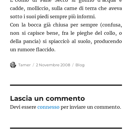
L’Uomo di Pane Secco si gonfiò d’acqua e
cadde, molliccio, sulla carne di terra che aveva
sotto i suoi piedi sempre più informi.
Con la bocca già chiusa per sempre (confusa,
non si capisce bene, fra le pieghe del collo, o
della pancia) si spiaccicò al suolo, producendo
un rumore flaccido.
Autore
Pubblicato
Categorie
Tamer
2 Novembre 2008
Blog
il
Lascia un commento
Devi essere
connesso
per inviare un commento.