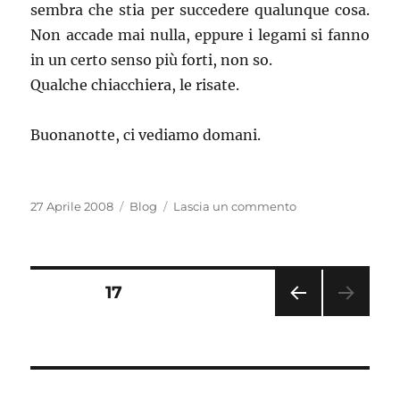
sembra che stia per succedere qualunque cosa.
Non accade mai nulla, eppure i legami si fanno
in un certo senso più forti, non so.
Qualche chiacchiera, le risate.
Buonanotte, ci vediamo domani.
Pubblicato
Categorie
su
27 Aprile 2008
Blog
Lascia un commento
il
Post
senza
capo,
né
Paginazione
PAGINA
17
coda,
ma
PAGI
degli
con
NA
un
PRE
articoli
CED
certo
ENT
spirito