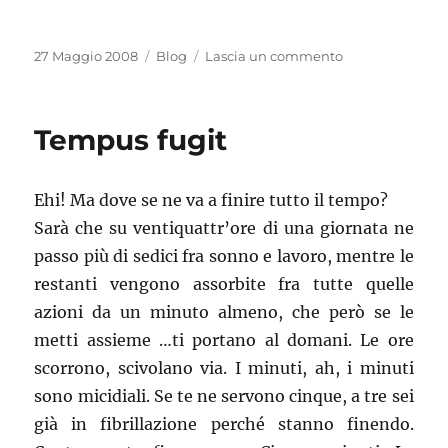
Pubblicato
Categorie
su
27 Maggio 2008
Blog
Lascia un commento
il
Sentendone
il
bisogno
Tempus fugit
Ehi! Ma dove se ne va a finire tutto il tempo?
Sarà che su ventiquattr’ore di una giornata ne
passo più di sedici fra sonno e lavoro, mentre le
restanti vengono assorbite fra tutte quelle
azioni da un minuto almeno, che però se le
metti assieme …ti portano al domani. Le ore
scorrono, scivolano via. I minuti, ah, i minuti
sono micidiali. Se te ne servono cinque, a tre sei
già in fibrillazione perché stanno finendo.