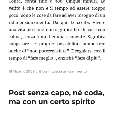
Conta, conta fino a 300. Cinque minuti. La
verità è che non è il tempo ad essere troppo
poco: sono le cose da fare ad aver bisogno di un
ridimensionamento. Da qui, la scelta. Vivere
una vita più lenta non significa fare le cose con
calma, senza fibra, flemmaticamente. Significa
soppesare le proprie possibilità, ammettere
anche di “non potercela fare”. E regalarsi così il
tempo di “fare meglio”, anziché “fare di più”.
Pubblicato
Categorie
su
18 Maggio 2008
Blog
Lascia un commento
il
Tempus
fugit
Post senza capo, né coda,
ma con un certo spirito