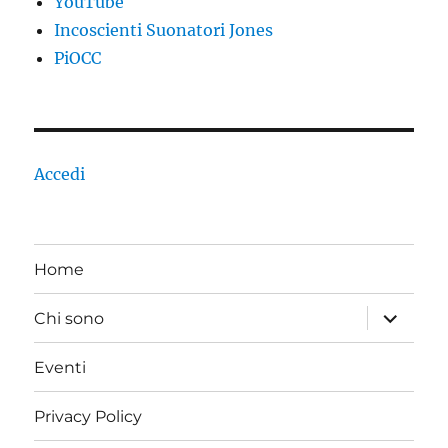
YouTube
Incoscienti Suonatori Jones
PiOCC
Accedi
Home
apri
Chi sono
i
menu
child
Eventi
Privacy Policy