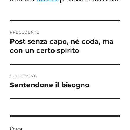
Navigazione
PRECEDENTE
articoli
Post senza capo, né coda, ma
Articolo
precedente:
con un certo spirito
SUCCESSIVO
Sentendone il bisogno
Articolo
successivo:
Cerca