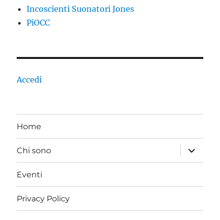
Incoscienti Suonatori Jones
PiOCC
Accedi
Home
apri
Chi sono
i
menu
child
Eventi
Privacy Policy