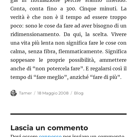
già in fibrillazione perché stanno finendo.
Conta, conta fino a 300. Cinque minuti. La
verità è che non è il tempo ad essere troppo
poco: sono le cose da fare ad aver bisogno di un
ridimensionamento. Da qui, la scelta. Vivere
una vita più lenta non significa fare le cose con
calma, senza fibra, flemmaticamente. Significa
soppesare le proprie possibilità, ammettere
anche di “non potercela fare”. E regalarsi così il
tempo di “fare meglio”, anziché “fare di più”.
Autore
Pubblicato
Categorie
Tamer
18 Maggio 2008
Blog
il
Lascia un commento
Devi essere
connesso
per inviare un commento.