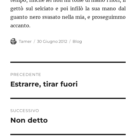
tempo, finché lei non mi tolse di mano i fiori, li
gettò sul selciato e poi infilò la sua mano dal
guanto nero svasato nella mia, e proseguimmo
accanto.
Autore
Pubblicato
Categorie
Tamer
30 Giugno 2012
Blog
il
Navigazione
PRECEDENTE
articoli
Estrarre, tirar fuori
Articolo
precedente:
SUCCESSIVO
Non detto
Articolo
successivo: