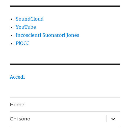
SoundCloud
YouTube
Incoscienti Suonatori Jones
PiOCC
Accedi
Home
apri
Chi sono
i
menu