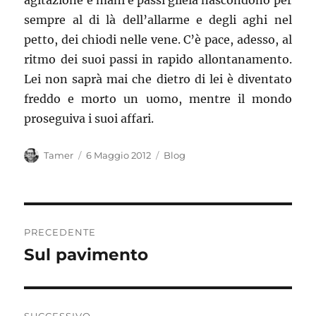
agitazione e mani e passi gliela nascondono per
sempre al di là dell’allarme e degli aghi nel
petto, dei chiodi nelle vene. C’è pace, adesso, al
ritmo dei suoi passi in rapido allontanamento.
Lei non saprà mai che dietro di lei è diventato
freddo e morto un uomo, mentre il mondo
proseguiva i suoi affari.
Autore
Pubblicato
Categorie
Tamer
6 Maggio 2012
Blog
il
Navigazione
PRECEDENTE
articoli
Sul pavimento
Articolo
precedente: