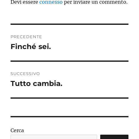
Devi essere
connesso
per inviare un commento.
Navigazione
PRECEDENTE
articoli
Finché sei.
Articolo
precedente:
SUCCESSIVO
Tutto cambia.
Articolo
successivo:
Cerca