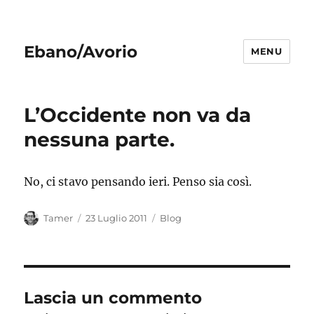
Ebano/Avorio
MENU
L’Occidente non va da
nessuna parte.
No, ci stavo pensando ieri. Penso sia così.
Autore
Pubblicato
Categorie
Tamer
23 Luglio 2011
Blog
il
Lascia un commento