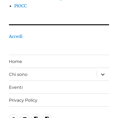
PiOCC
Accedi
Home
apri
Chi sono
i
menu
child
Eventi
Privacy Policy
SoundCloud
YouTube
Incoscienti
PiOCC