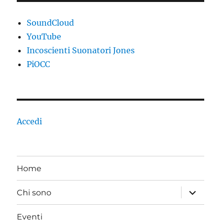
SoundCloud
YouTube
Incoscienti Suonatori Jones
PiOCC
Accedi
Home
apri
Chi sono
i
menu
child
Eventi