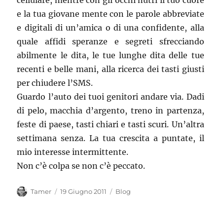
cellulare, mentre con gli occhi nutri il tuo cuore
e la tua giovane mente con le parole abbreviate
e digitali di un’amica o di una confidente, alla
quale affidi speranze e segreti sfrecciando
abilmente le dita, le tue lunghe dita delle tue
recenti e belle mani, alla ricerca dei tasti giusti
per chiudere l’SMS.
Guardo l’auto dei tuoi genitori andare via. Dadi
di pelo, macchia d’argento, treno in partenza,
feste di paese, tasti chiari e tasti scuri. Un’altra
settimana senza. La tua crescita a puntate, il
mio interesse intermittente.
Non c’è colpa se non c’è peccato.
Autore
Pubblicato
Categorie
Tamer
19 Giugno 2011
Blog
il