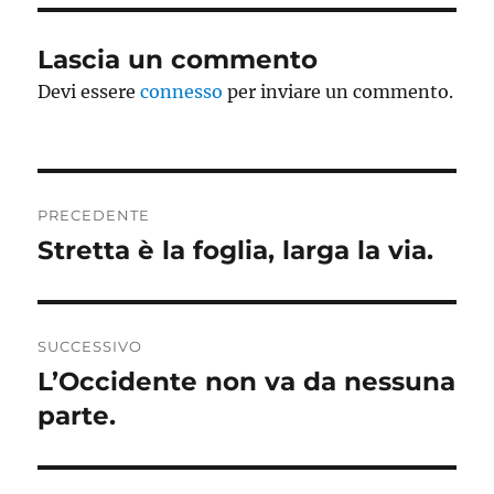
Lascia un commento
Devi essere
connesso
per inviare un commento.
Navigazione
PRECEDENTE
articoli
Stretta è la foglia, larga la via.
Articolo
precedente:
SUCCESSIVO
L’Occidente non va da nessuna
Articolo
successivo:
parte.