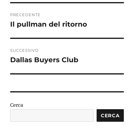
Navigazione
PRECEDENTE
articoli
Il pullman del ritorno
Articolo
precedente:
SUCCESSIVO
Dallas Buyers Club
Articolo
successivo:
Cerca
CERCA