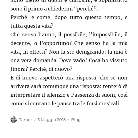
Sono pieno di dubbi e curiosità, e soprattutto
sono il primo a chiedermi “perché”.
Perché, e come, dopo tutto questo tempo, e
tutta questa vita?
Che senso hanno, il possibile, l’impossibile, il
decente, o l’opportuno? Che senso ha la mia
vita, in effetti? Non la sto denigrando: la mia è
una vera domanda. Dove vado? Cosa ho vissuto
finora? Perché, di nuovo?
E di nuovo aspetterò una risposta, che se non
arriverà sarà comunque una risposta: tenterò di
interpretare il silenzio e l’assenza di suoni, così
come si contano le pause tra le frasi musicali.
Autore
Pubblicato
Categorie
Tamer
3 Maggio 2013
Blog
il