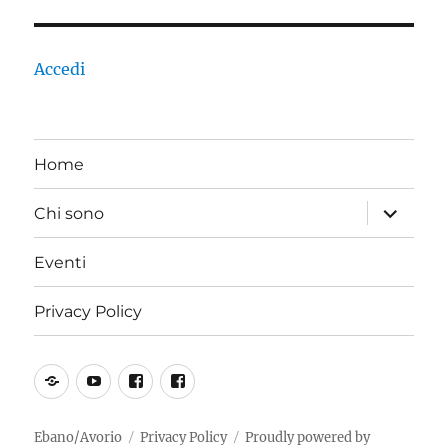
Accedi
Home
apri
Chi sono
i
menu
child
Eventi
Privacy Policy
SoundCloud
YouTube
Incoscienti
PiOCC
Suonatori
Jones
Ebano/Avorio
Privacy Policy
Proudly powered by