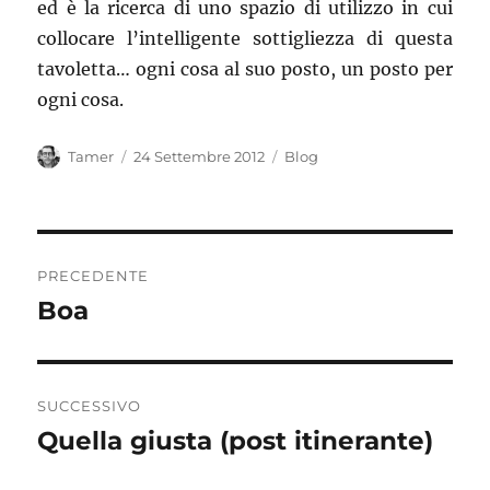
ed è la ricerca di uno spazio di utilizzo in cui
collocare l’intelligente sottigliezza di questa
tavoletta… ogni cosa al suo posto, un posto per
ogni cosa.
Autore
Pubblicato
Categorie
Tamer
24 Settembre 2012
Blog
il
Navigazione
PRECEDENTE
articoli
Boa
Articolo
precedente:
SUCCESSIVO
Quella giusta (post itinerante)
Articolo
successivo: