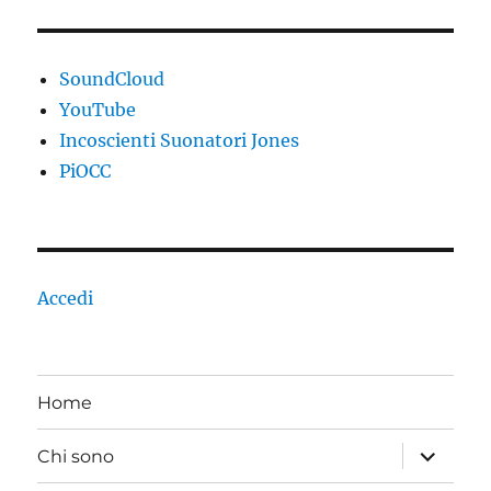
SoundCloud
YouTube
Incoscienti Suonatori Jones
PiOCC
Accedi
Home
apri
Chi sono
i
menu