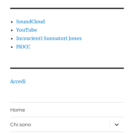
SoundCloud
YouTube
Incoscienti Suonatori Jones
PiOCC
Accedi
Home
apri
Chi sono
i
menu