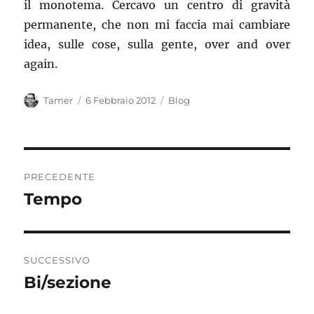
il monotema. Cercavo un centro di gravità
permanente, che non mi faccia mai cambiare
idea, sulle cose, sulla gente, over and over
again.
Autore
Pubblicato
Categorie
Tamer
6 Febbraio 2012
Blog
il
Navigazione
PRECEDENTE
articoli
Tempo
Articolo
precedente:
SUCCESSIVO
Bi/sezione
Articolo
successivo: