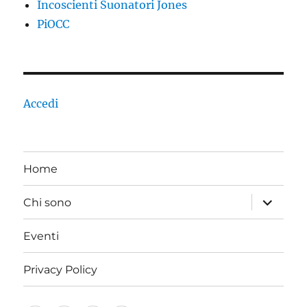
Incoscienti Suonatori Jones
PiOCC
Accedi
Home
apri
Chi sono
i
menu
child
Eventi
Privacy Policy