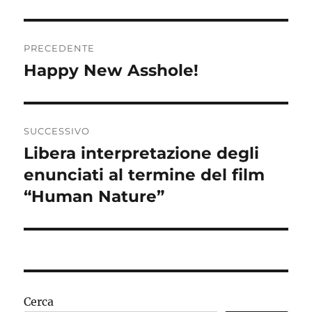
Navigazione
PRECEDENTE
articoli
Happy New Asshole!
Articolo
precedente:
SUCCESSIVO
Libera interpretazione degli
Articolo
successivo:
enunciati al termine del film
“Human Nature”
Cerca