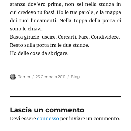
stanza dov’ero prima, non sei nella stanza in
cui credevo tu fossi. Ho le tue parole, e la mappa
dei tuoi lineamenti. Nella toppa della porta ci
sono le chiavi.
Basta girarle, uscire. Cercarti. Fare. Condividere.
Resto sulla porta fra le due stanze.
Ho delle cose da sbrigare.
Autore
Pubblicato
Categorie
Tamer
23 Gennaio 2011
Blog
il
Lascia un commento
Devi essere
connesso
per inviare un commento.