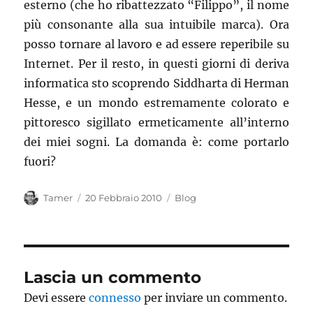
esterno (che ho ribattezzato “Filippo”, il nome
più consonante alla sua intuibile marca). Ora
posso tornare al lavoro e ad essere reperibile su
Internet. Per il resto, in questi giorni di deriva
informatica sto scoprendo Siddharta di Herman
Hesse, e un mondo estremamente colorato e
pittoresco sigillato ermeticamente all’interno
dei miei sogni. La domanda è: come portarlo
fuori?
Autore
Pubblicato
Categorie
Tamer
20 Febbraio 2010
Blog
il
Lascia un commento
Devi essere
connesso
per inviare un commento.