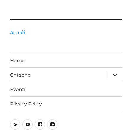
Accedi
Home
apri
Chi sono
i
menu
child
Eventi
Privacy Policy
SoundCloud
YouTube
Incoscienti
PiOCC
Suonatori