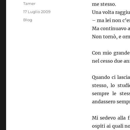
Autore
Tamer
me stesso.
Pubblicato
17 Luglio 2009
Una volta raggiu
il
Categorie
Blog
– ma lei non c’er
Ma continuavo a
Non tornò, e orm
Con mio grande 
nel cesso due ann
Quando ci lascia
stesso, lo stud
sempre le ste
andassero semp
Mi sedevo alla f
ospiti ai quali 