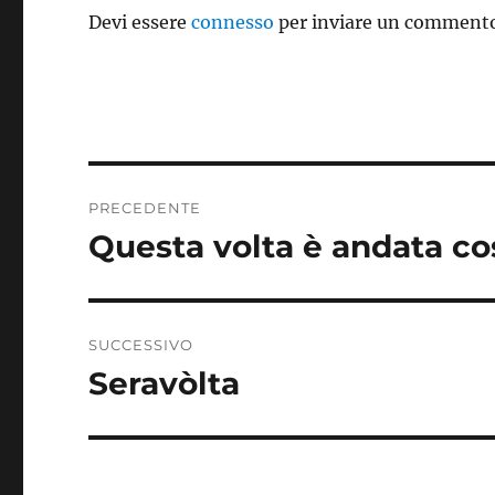
Devi essere
connesso
per inviare un comment
Navigazione
PRECEDENTE
articoli
Questa volta è andata co
Articolo
precedente:
SUCCESSIVO
Seravòlta
Articolo
successivo: