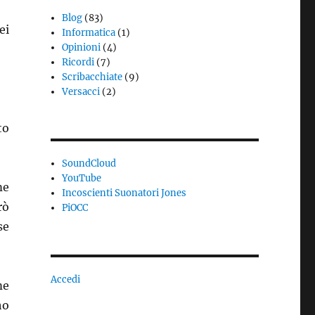
Blog
(83)
ei
Informatica
(1)
Opinioni
(4)
Ricordi
(7)
Scribacchiate
(9)
Versacci
(2)
to
SoundCloud
YouTube
me
Incoscienti Suonatori Jones
rò
PiOCC
se
Accedi
me
ho