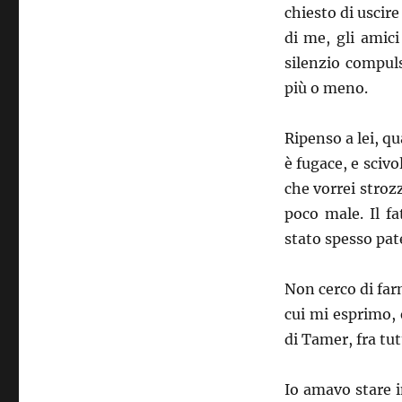
chiesto di uscir
di me, gli amici
silenzio compul
più o meno.
Ripenso a lei, q
è fugace, e sciv
che vorrei strozz
poco male. Il f
stato spesso pate
Non cerco di far
cui mi esprimo, 
di Tamer, fra tut
Io amavo stare 