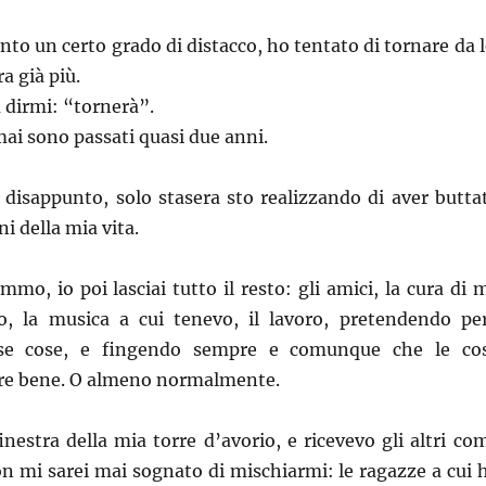
nto un certo grado di distacco, ho tentato di tornare da l
a già più.
 dirmi: “tornerà”.
ai sono passati quasi due anni.
disappunto, solo stasera sto realizzando di aver butta
i della mia vita.
mmo, io poi lasciai tutto il resto: gli amici, la cura di 
io, la musica a cui tenevo, il lavoro, pretendendo pe
sse cose, e fingendo sempre e comunque che le co
re bene. O almeno normalmente.
inestra della mia torre d’avorio, e ricevevo gli altri co
non mi sarei mai sognato di mischiarmi: le ragazze a cui 