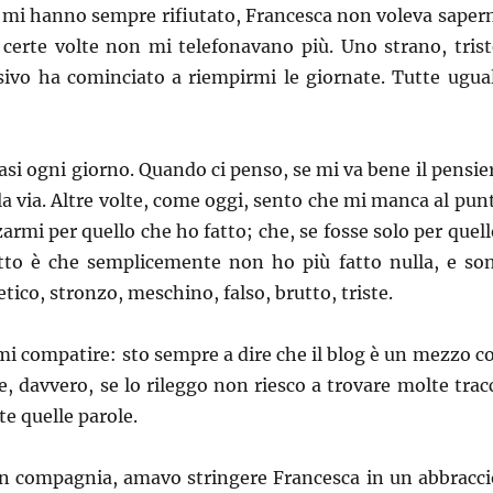
e mi hanno sempre rifiutato, Francesca non voleva saper
 certe volte non mi telefonavano più. Uno strano, trist
sivo ha cominciato a riempirmi le giornate. Tutte ugual
uasi ogni giorno. Quando ci penso, se mi va bene il pensie
ola via. Altre volte, come oggi, sento che mi manca al pun
armi per quello che ho fatto; che, se fosse solo per quell
atto è che semplicemente non ho più fatto nulla, e so
tico, stronzo, meschino, falso, brutto, triste.
mi compatire: sto sempre a dire che il blog è un mezzo c
e, davvero, se lo rileggo non riesco a trovare molte trac
te quelle parole.
in compagnia, amavo stringere Francesca in un abbracci