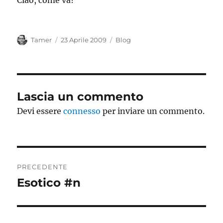
Ciao, come va?
Autore
Pubblicato
Categorie
Tamer
23 Aprile 2009
Blog
il
Lascia un commento
Devi essere
connesso
per inviare un commento.
Navigazione
PRECEDENTE
articoli
Esotico #n
Articolo
precedente: