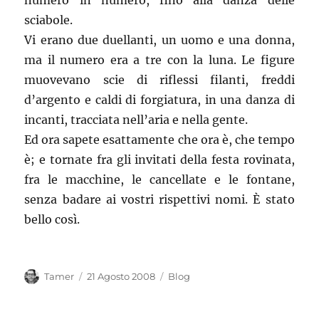
numero in numero, fino alla danza delle
sciabole.
Vi erano due duellanti, un uomo e una donna,
ma il numero era a tre con la luna. Le figure
muovevano scie di riflessi filanti, freddi
d’argento e caldi di forgiatura, in una danza di
incanti, tracciata nell’aria e nella gente.
Ed ora sapete esattamente che ora è, che tempo
è; e tornate fra gli invitati della festa rovinata,
fra le macchine, le cancellate e le fontane,
senza badare ai vostri rispettivi nomi. È stato
bello così.
Autore
Pubblicato
Categorie
Tamer
21 Agosto 2008
Blog
il