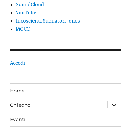
SoundCloud
YouTube
Incoscienti Suonatori Jones
PiOCC
Accedi
Home
apri
Chi sono
i
menu
child
Eventi