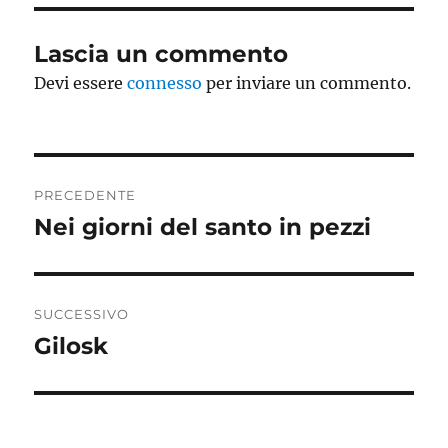
Lascia un commento
Devi essere
connesso
per inviare un commento.
Navigazione
PRECEDENTE
articoli
Nei giorni del santo in pezzi
Articolo
precedente:
SUCCESSIVO
Gilosk
Articolo
successivo: