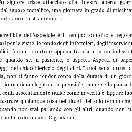
n signore triste affacciato alla finestra aperta guar
 dal sapore metallico, una giornata in grado di mischia
’ordinario e lo straordinario.
ncredibile dell’ospedale è il tempo: scandito e regola
ari per le visite, le ronde degli infermieri, degli inservient
edici; fermo, incerto e appena tracciato in un indistin
e quando sei il paziente, e aspetti. Aspetti di sape
ggi nel chiacchiericcio degli altri. I tuoi sensi ottusi d
oia, non ti fanno render conto della durata di un giorn
ti in maniera slegata e sequenziale, come se la pausa f
n conti assolutamente nulla; come in verità è. Eppure fuo
incastrare qualunque cosa nei ritagli del solo tempo che 
quando non stai parlando con gli altri, quando non st
udiando, o dormendo. O guidando.