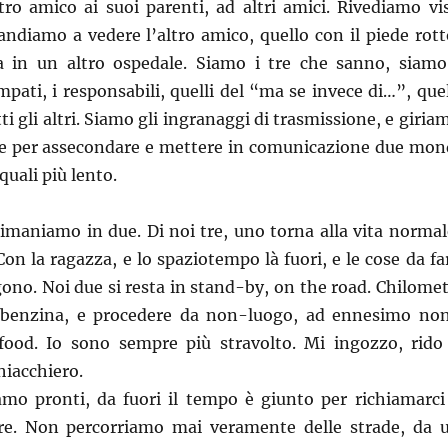
ro amico ai suoi parenti, ad altri amici. Rivediamo vis
diamo a vedere l’altro amico, quello con il piede rott
a in un altro ospedale. Siamo i tre che sanno, siamo
ampati, i responsabili, quelli del “ma se invece di…”, quel
tti gli altri. Siamo gli ingranaggi di trasmissione, e giria
rse per assecondare e mettere in comunicazione due mon
 quali più lento.
rimaniamo in due. Di noi tre, uno torna alla vita normal
Con la ragazza, e lo spaziotempo là fuori, e le cose da fa
ono. Noi due si resta in stand-by, on the road. Chilomet
di benzina, e procedere da non-luogo, ad ennesimo no
food. Io sono sempre più stravolto. Mi ingozzo, rido
hiacchiero.
mo pronti, da fuori il tempo è giunto per richiamarci
are. Non percorriamo mai veramente delle strade, da 