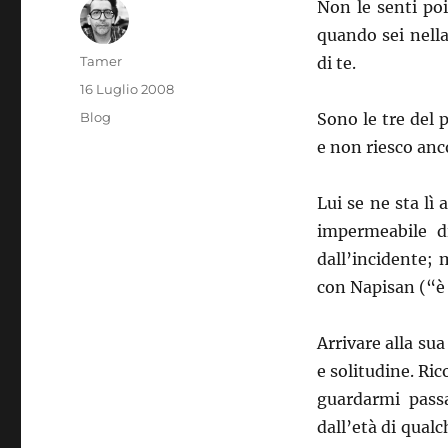
Non le senti poi
quando sei nell
Autore
Tamer
di te.
Pubblicato
16 Luglio 2008
il
Categorie
Blog
Sono le tre del 
e non riesco an
Lui se ne sta l
impermeabile d
dall’incidente; 
con Napisan (“è
Arrivare alla sua
e solitudine. Ric
guardarmi passa
dall’età di qual