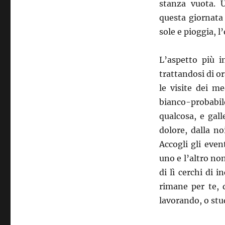
stanza vuota. U
questa giornata
sole e pioggia, l
L’aspetto più i
trattandosi di or
le visite dei m
bianco-probabil
qualcosa, e galle
dolore, dalla n
Accogli gli even
uno e l’altro no
di lì cerchi di 
rimane per te, 
lavorando, o st