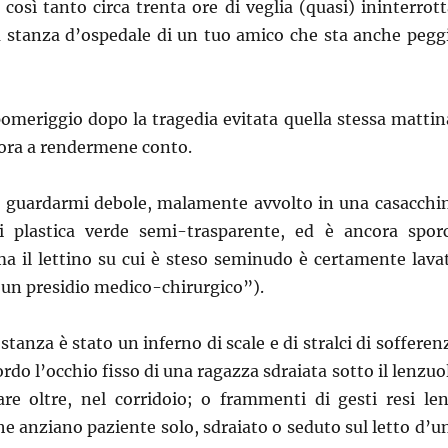
 così tanto circa trenta ore di veglia (quasi) ininterrott
a stanza d’ospedale di un tuo amico che sta anche pegg
pomeriggio dopo la tragedia evitata quella stessa mattin
cora a rendermene conto.
ì a guardarmi debole, malamente avvolto in una casacchi
i plastica verde semi-trasparente, ed è ancora spor
ma il lettino su cui è steso seminudo è certamente lava
 un presidio medico-chirurgico”).
 stanza è stato un inferno di scale e di stralci di sofferen
ordo l’occhio fisso di una ragazza sdraiata sotto il lenzuo
re oltre, nel corridoio; o frammenti di gesti resi len
che anziano paziente solo, sdraiato o seduto sul letto d’u