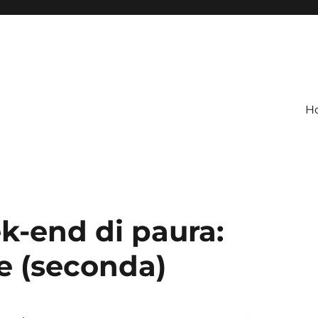
H
k-end di paura:
e (seconda)