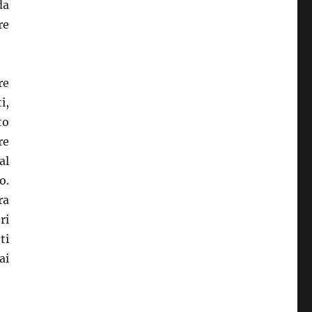
da
re
re
i,
to
re
al
o.
ra
ri
ti
ai