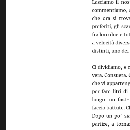
Lasciamo il nost
commentiamo, an
che ora si trov
preferiti, gli sc
fra loro due e tu
a velocità dive
distinti, uno dei
Ci dividiamo, e 
vera. Consueta. 
che vi apparteng
per fare litri 
luogo: un fast-
faccio battute. C
Dopo un po’ sia
partire, a torn