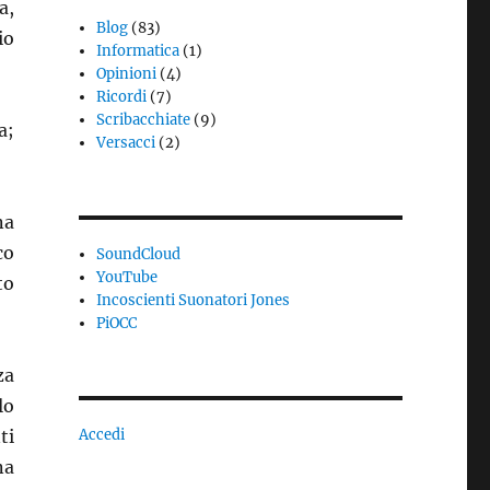
a,
Blog
(83)
io
Informatica
(1)
Opinioni
(4)
Ricordi
(7)
Scribacchiate
(9)
a;
Versacci
(2)
na
co
SoundCloud
YouTube
to
Incoscienti Suonatori Jones
PiOCC
za
lo
ti
Accedi
na