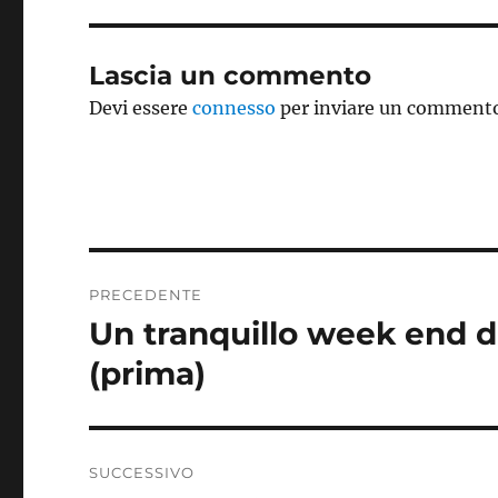
Lascia un commento
Devi essere
connesso
per inviare un comment
Navigazione
PRECEDENTE
articoli
Un tranquillo week end d
Articolo
precedente:
(prima)
SUCCESSIVO