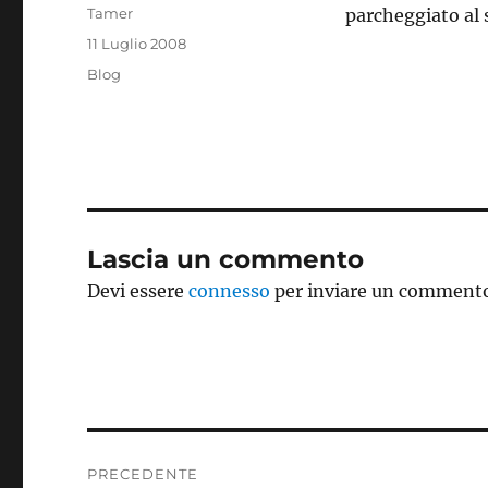
Autore
Tamer
parcheggiato al 
Pubblicato
11 Luglio 2008
il
Categorie
Blog
Lascia un commento
Devi essere
connesso
per inviare un comment
Navigazione
PRECEDENTE