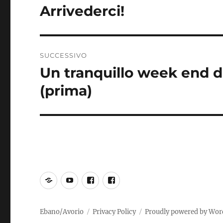
articoli
Arrivederci!
Articolo
precedente:
SUCCESSIVO
Un tranquillo week end d
Articolo
successivo:
(prima)
SoundCloud
YouTube
Incoscienti
PiOCC
Suonatori
Jones
Ebano/Avorio
Privacy Policy
Proudly powered by Wor