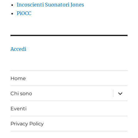
Incoscienti Suonatori Jones
PiOCC
Accedi
Home
apri
Chi sono
i
menu
child
Eventi
Privacy Policy