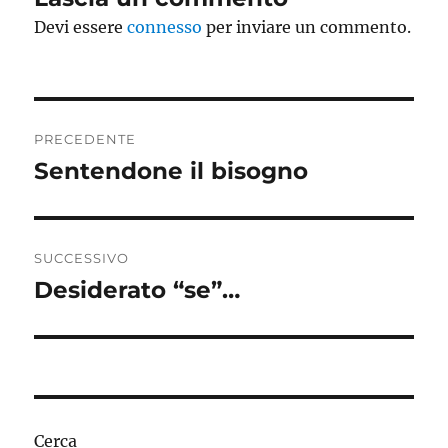
Devi essere
connesso
per inviare un commento.
Navigazione
PRECEDENTE
articoli
Sentendone il bisogno
Articolo
precedente:
SUCCESSIVO
Desiderato “se”…
Articolo
successivo:
Cerca