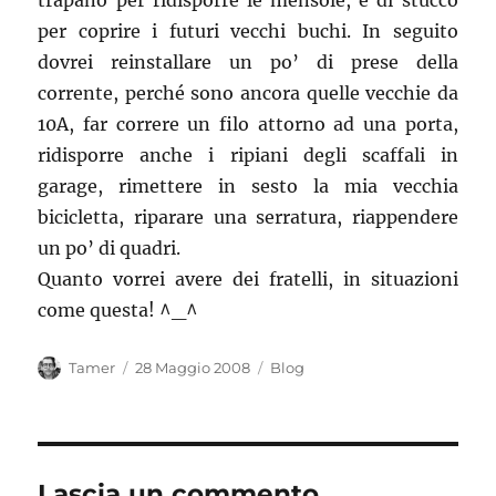
trapano per ridisporre le mensole, e di stucco
per coprire i futuri vecchi buchi. In seguito
dovrei reinstallare un po’ di prese della
corrente, perché sono ancora quelle vecchie da
10A, far correre un filo attorno ad una porta,
ridisporre anche i ripiani degli scaffali in
garage, rimettere in sesto la mia vecchia
bicicletta, riparare una serratura, riappendere
un po’ di quadri.
Quanto vorrei avere dei fratelli, in situazioni
come questa! ^_^
Autore
Pubblicato
Categorie
Tamer
28 Maggio 2008
Blog
il
Lascia un commento