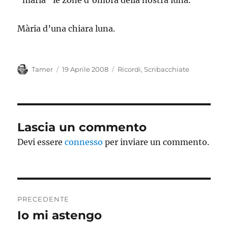
“mària” le zone d’ombra della nostra luna.
Mària d’una chiara luna.
Autore
Pubblicato
Categorie
Tamer
19 Aprile 2008
Ricordi
,
Scribacchiate
il
Lascia un commento
Devi essere
connesso
per inviare un commento.
Navigazione
PRECEDENTE
articoli
Io mi astengo
Articolo