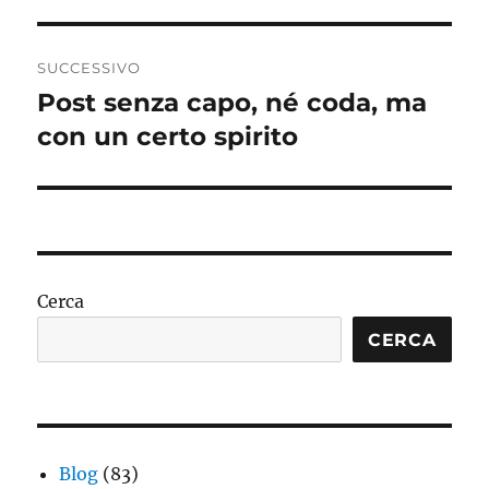
precedente:
SUCCESSIVO
Post senza capo, né coda, ma
Articolo
successivo:
con un certo spirito
Cerca
CERCA
Blog
(83)