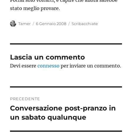
Potrai solo voltarti, e capire che allora sarebbe
stato meglio provare.
Autore
Pubblicato
Categorie
Tamer
6 Gennaio 2008
Scribacchiate
il
Lascia un commento
Devi essere
connesso
per inviare un commento.
Navigazione
PRECEDENTE
articoli
Conversazione post-pranzo in
Articolo
precedente:
un sabato qualunque